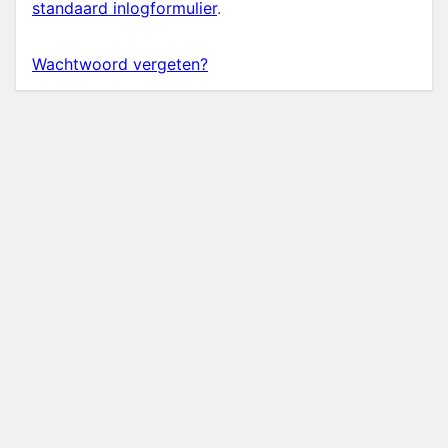
standaard inlogformulier
.
Wachtwoord vergeten?