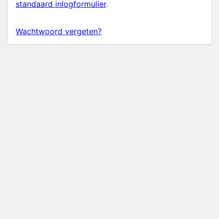
standaard inlogformulier
.
Wachtwoord vergeten?