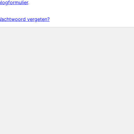
nlogformulier
.
achtwoord vergeten?