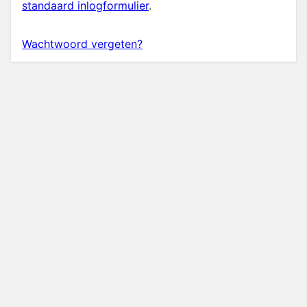
standaard inlogformulier
.
Wachtwoord vergeten?